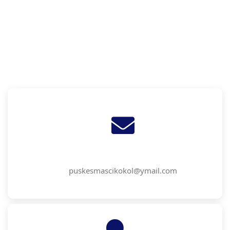
puskesmascikokol@ymail.com